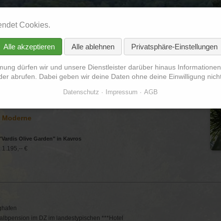
endet Cookies.
ers wandern auf Kreta
Alle akzeptieren
Alle ablehnen
Privatsphäre-Einstellungen
Termine
Reiseberichte
Galerie
Videos
Vermischtes
mung dürfen wir und unsere Dienstleister darüber hinaus Informatione
er abrufen. Dabei geben wir deine Daten ohne deine Einwilligung nicht 
n im Herbst
Datenschutz
Impressum
AGB
d Moderne
Vardis Olive Garden" in Kavros
 1.195,-- €
ghafen
albpension im DZ im landestypischen ***Hotel