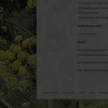
- Transfers / Eintritte v
- 5 Wanderungen /Ausfl
- Fotosammlung
- fachkundige Reiselei
Teilnehmerzahl:
3-15 Personen
Hotel:
Die familiengeführten *
griechischen Gerichten
Der Strand kann in wen
Hier werden Sie wohn
Navigation
Datenschutz
Impressum
AGB
Links
Sitema
überspringen