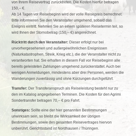
von Ihrem Reisevertrag zurücktreten. Die Kosten hierfür betragen
150,-- €.
Ab 14 Tagen vor Reisebeginn wird der volle Reisepreis berrechnet.
Bitte informieren Sie den Veranstalter umgehend, sobald das
Ereignis eintritt. Nehmen Sie an einem späteren Reisetermin teil, so
wird Ihnen der Stornobetrag (150,-- €) angerechnet.
Rücktritt durch den Veranstalter:
Dieser erfolgt nur bei
unvorhergesehenen und außergewöhnlichen Ereignissen
(Naturkatastrophen, Streik, Krieg etc.), die der Veranstalter nicht zu
verantworten hat. Sie erhalten in diesem Fall vor Reisebeginn alle
bereits geleisteten Zahlungen umgehend zurückerstattet. Auch bei
wenigen Anmeldungen, mindestens aber drei Personen, werden die
Wanderungen zuverlässig und ohne Kürzungen durchgeführt.
Transfer:
Der Transferanspruch als Reiseleistung besteht nur zu
den im Katalog angegebenen Terminen. Die Kosten für den Agrimi
Sondertransfer betragen 70,-- € pro Fahrt.
Sonstiges:
Sollte eine der hier genannten Bestimmungen
unwirksam sein, so bleibt die Wirksamkeit der übrigen
Bestimmungen, sowie des gesamten Reisevertrages hiervon
unberührt. Gerichtsstand ist Nordhausen / Thüringen.