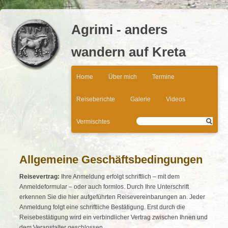
Agrimi - anders
wandern auf Kreta
Navigation
Home
Über mich
Termine
überspringen
Reiseberichte
Galerie
Videos
Vermischtes
Allgemeine Geschäftsbedingungen
Reisevertrag:
Ihre Anmeldung erfolgt schriftlich – mit dem
Anmeldeformular – oder auch formlos. Durch Ihre Unterschrift
erkennen Sie die hier aufgeführten Reisevereinbarungen an. Jeder
Anmeldung folgt eine schriftliche Bestätigung. Erst durch die
Reisebestätigung wird ein verbindlicher Vertrag zwischen Ihnen und
dem Veranstalter geschlossen.