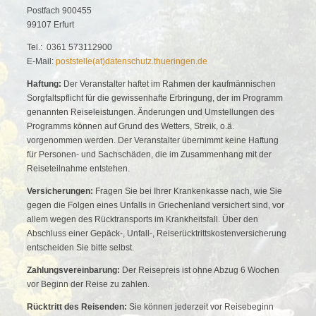
Postfach 900455
99107 Erfurt
Tel.: 0361 573112900
E-Mail:
poststelle(at)datenschutz.thueringen.de
Haftung:
Der Veranstalter haftet im Rahmen der kaufmännischen
Sorgfaltspflicht für die gewissenhafte Erbringung, der im Programm
genannten Reiseleistungen. Änderungen und Umstellungen des
Programms können auf Grund des Wetters, Streik, o.ä.
vorgenommen werden. Der Veranstalter übernimmt keine Haftung
für Personen- und Sachschäden, die im Zusammenhang mit der
Reiseteilnahme entstehen.
Versicherungen:
Fragen Sie bei Ihrer Krankenkasse nach, wie Sie
gegen die Folgen eines Unfalls in Griechenland versichert sind, vor
allem wegen des Rücktransports im Krankheitsfall. Über den
Abschluss einer Gepäck-, Unfall-, Reiserücktrittskostenversicherung
entscheiden Sie bitte selbst.
Zahlungsvereinbarung:
Der Reisepreis ist ohne Abzug 6 Wochen
vor Beginn der Reise zu zahlen.
Rücktritt des Reisenden:
Sie können jederzeit vor Reisebeginn