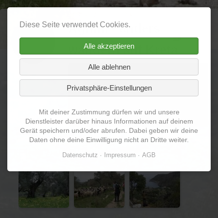
Diese Seite verwendet Cookies.
Agrimi - anders
Alle akzeptieren
wandern auf Kreta
Alle ablehnen
Navigation
Home
Über mich
Termine
Privatsphäre-Einstellungen
überspringen
Reiseberichte
Galerie
Videos
Mit deiner Zustimmung dürfen wir und unsere
Vermischtes
Dienstleister darüber hinaus Informationen auf deinem
Gerät speichern und/oder abrufen. Dabei geben wir deine
Daten ohne deine Einwilligung nicht an Dritte weiter.
Florawanderungen
Datenschutz
Impressum
AGB