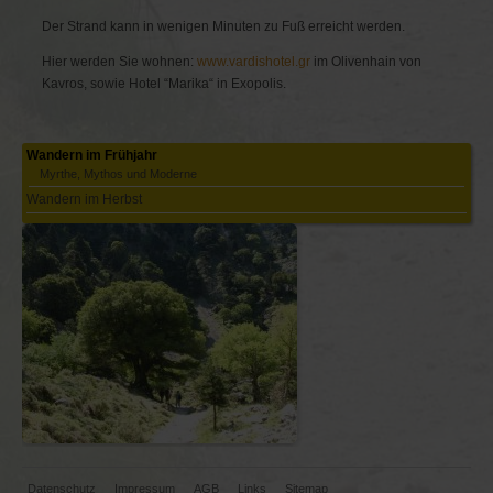
Der Strand kann in wenigen Minuten zu Fuß erreicht werden.
Hier werden Sie wohnen:
www.vardishotel.gr
im Olivenhain von
Kavros, sowie Hotel “Marika“ in Exopolis.
Navigation
Wandern im Frühjahr
überspringen
Myrthe, Mythos und Moderne
Wandern im Herbst
Navigation
Datenschutz
Impressum
AGB
Links
Sitemap