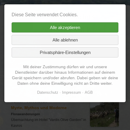
Diese Seite verwendet Cookies.
Agrimi - anders
Alle akzeptieren
wandern auf Kreta
Alle ablehnen
Navigation
Home
Über mich
Termine
Privatsphäre-Einstellungen
überspringen
Reiseberichte
Galerie
Videos
Mit deiner Zustimmung dürfen wir und unsere
Vermischtes
Dienstleister darüber hinaus Informationen auf deinem
Gerät speichern und/oder abrufen. Dabei geben wir deine
Daten ohne deine Einwilligung nicht an Dritte weiter.
Wanderungen im Frühjahr
Datenschutz
Impressum
AGB
01.05. - 08.05.2026
Myrte, Mythos und Moderne
Florawanderungen
Übernachtung im Hotel "Vardis Olive Garden" in
Kavros