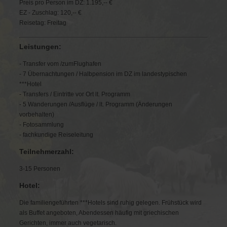
Preis pro Person im DZ: 1.195,-- €
EZ - Zuschlag: 120,-- €
Reisetag: Freitag
Leistungen:
- Transfer vom /zumFlughafen
- 7 Übernachtungen / Halbpension im DZ im landestypischen
***Hotel
- Transfers / Eintritte vor Ort lt. Programm
- 5 Wanderungen /Ausflüge / lt. Programm (Änderungen
vorbehalten)
- Fotosammlung
- fachkundige Reiseleitung
Teilnehmerzahl:
3-15 Personen
Hotel:
Die familiengeführten ***Hotels sind ruhig gelegen. Frühstück wird
als Buffet angeboten, Abendessen häufig mit griechischen
Gerichten, immer auch vegetarisch.